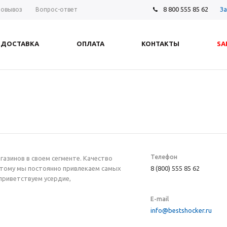
8 800 555 85 62
За
овывоз
Вопрос-ответ
ДОСТАВКА
ОПЛАТА
КОНТАКТЫ
SA
Телефон
газинов в своем сегменте. Качество
оэтому мы постоянно привлекаем самых
8 (800) 555 85 62
приветствуем усердие,
E-mail
info@bestshocker.ru