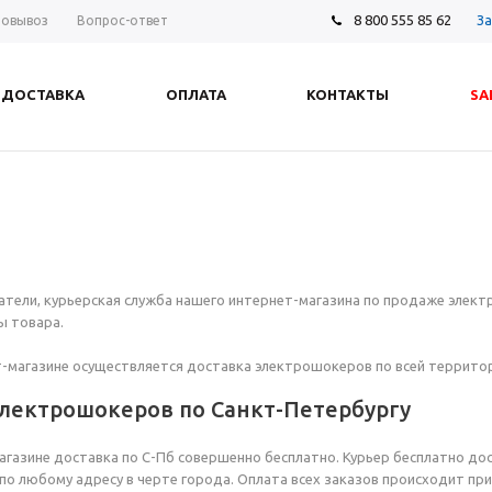
8 800 555 85 62
За
овывоз
Вопрос-ответ
ДОСТАВКА
ОПЛАТА
КОНТАКТЫ
SA
тели, курьерская служба нашего интернет-магазина по продаже элек
ы товара.
-магазине осуществляется доставка электрошокеров по всей территор
электрошокеров по Санкт-Петербургу
агазине доставка по С-Пб совершенно бесплатно. Курьер бесплатно дос
по любому адресу в черте города. Оплата всех заказов происходит при