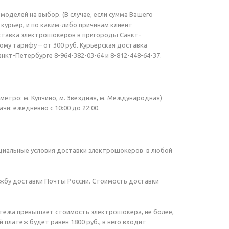
моделей на выбор. (В случае, если сумма Вашего
л курьер, и по каким-либо причинам клиент
оставка электрошокеров в пригороды Санкт-
ому тарифу – от 300 руб. Курьерская доставка
кт-Петербурге 8-964-382-03-64 и 8-812-448-64-37.
метро: м. Купчино, м. Звездная, м. Международная)
чи: ежедневно с 10:00 до 22:00.
пециальные условия доставки электрошокеров в любой
ужбу доставки Почты России. Стоимость доставки
атежа превышает стоимость электрошокера, не более,
 платеж будет равен 1800 руб., в него входит