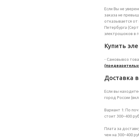
Если Вы не увере
заказа не превыша
отказывается от 
Петербурга (Серто
электрошоков в го
Купить эл
- Самовывоз това
(предварительн
Доставка 
Если вы находите
город России (вк
Вариант 1: По по
стоит 300–400 руб
Плата за доставк
чем на 300–400 ру