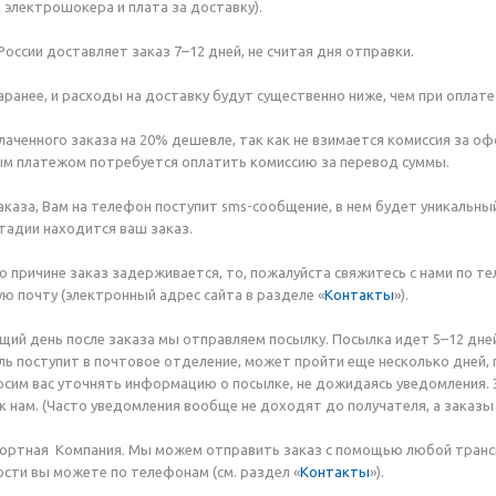
 электрошокера и плата за доставку).
России доставляет заказ 7–12 дней, не считая дня отправки.
аранее, и расходы на доставку будут существенно ниже, чем при опла
аченного заказа на 20% дешевле, так как не взимается комиссия за о
ым платежом потребуется оплатить комиссию за перевод суммы.
аказа, Вам на телефон поступит sms-сообщение, в нем будет уникальн
стадии находится ваш заказ.
о причине заказ задерживается, то, пожалуйста свяжитесь с нами по те
ую почту (электронный адрес сайта в разделе «
Контакты
»).
щий день после заказа мы отправляем посылку. Посылка идет 5–12 дней 
ль поступит в почтовое отделение, может пройти еще несколько дней,
просим вас уточнять информацию о посылке, не дожидаясь уведомления. 
к нам. (Часто уведомления вообще не доходят до получателя, а заказы 
портная Компания. Мы можем отправить заказ с помощью любой транс
сти вы можете по телефонам (см. раздел «
Контакты
»).