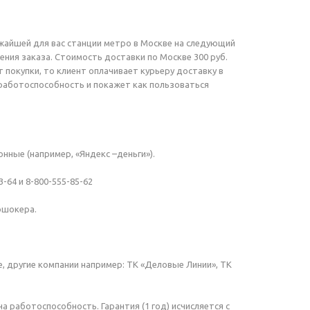
жайшей для вас станции метро в Москве на следующий
ения заказа. Стоимость доставки по Москве 300 руб.
т покупки, то клиент оплачивает курьеру доставку в
 работоспособность и покажет как пользоваться
нные (например, «Яндекс –деньги»).
-64 и 8-800-555-85-62
ошокера.
е, другие компании например: ТК «Деловые Линии», ТК
 работоспособность. Гарантия (1 год) исчисляется с