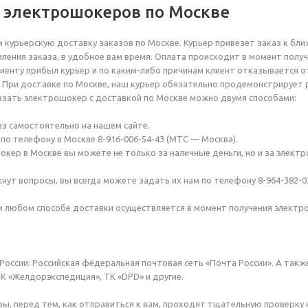
 электрошокеров по Москве
курьерскую доставку заказов по Москве. Курьер привезет заказ к бли
ления заказа, в удобное вам время. Оплата происходит в момент получ
клиенту прибыл курьер и по каким-либо причинам клиент отказывается о
). При доставке по Москве, наш курьер обязательно продемонстрирует
азать электрошокер с доставкой по Москве можно двумя способами:
з самостоятельно на нашем сайте.
по телефону в Москве 8-916-006-54-43 (МТС — Москва).
кер в Москве вы можете не только за наличные деньги, но и за электро
икнут вопросы, вы всегда можете задать их нам по телефону 8-964-382-03
и любом способе доставки осуществляется в момент получения электр
России: Российская федеральная почтовая сеть «Почта России». А такж
ТК «Желдорэкспедиция», ТК «DPD» и другие.
ы, перед тем, как отправиться к вам, проходят тщательную проверку на