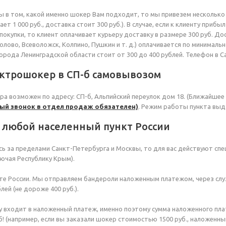
ны в том, какой именно шокер Вам подходит, то мы привезем несколько 
ет 1 000 руб., доставка стоит 300 руб.). В случае, если к клиенту прибы
покупки, то клиент оплачивает курьеру доставку в размере 300 руб. Д
лово, Всеволожск, Колпино, Пушкин и т. д.) оплачивается по минимальн
рода Ленинградской области стоит от 300 до 400 рублей. Телефон в Сан
ектрошокер в СП-б самовывозом
ра возможен по адресу: СП-б, Альпийский переулок дом 18. (Ближайшее 
ый звонок в отдел продаж обязателен)
. Режим работы пункта выда
в любой населенный пункт России
сь за пределами Санкт-Петербурга и Москвы, то для вас действуют с
лючая Республику Крым).
чте России. Мы отправляем бандероли наложенным платежом, через сл
лей (не дороже 400 руб.).
у входит в наложенный платеж, именно поэтому сумма наложенного пл
б! (например, если вы заказали шокер стоимостью 1500 руб., наложенный