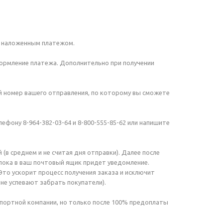
те наложенным платежом.
формление платежа. Дополнительно при получении
ый номер вашего отправления, по которому вы сможете
лефону 8-964-382-03-64 и 8-800-555-85-62 или напишите
(в среднем и не считая дня отправки). Далее после
 пока в ваш почтовый ящик придет уведомление.
Это ускорит процесс получения заказа и исключит
не успевают забрать покупатели).
портной компании, но только после 100% предоплаты